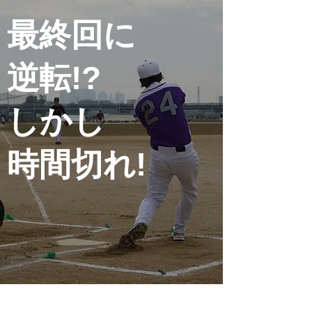
最終回に
逆転!?
​しかし
時間切れ!