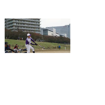
スカイツリーグも年末終盤。初回は無得点、
２回に先頭のちくりんが内野安打で出塁す
る。